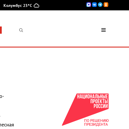
Колумбус 23°C
о-
т
лесная