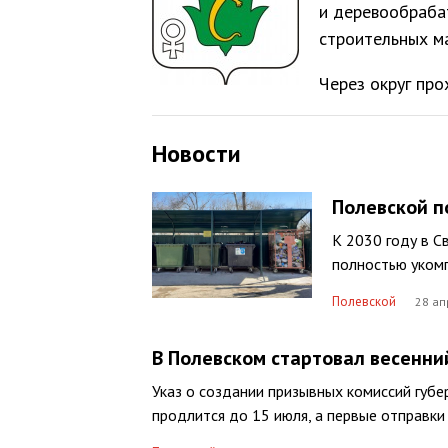
и деревообраба
строительных ма
Через округ пр
Новости
Полевской п
К 2030 году в С
полностью уком
Полевской
28 ап
В Полевском стартовал весенни
Указ о создании призывных комиссий губ
продлится до 15 июля, а первые отправки 