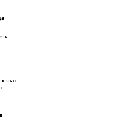
да
реть
тность от
а.
в