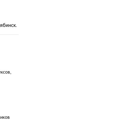
ябинск.
ксов,
ников