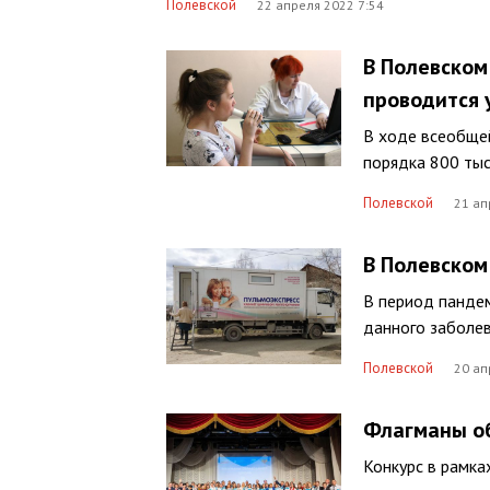
Полевской
22 апреля 2022 7:54
В Полевском
проводится 
В ходе всеобще
порядка 800 тыс
Полевской
21 ап
В Полевском
В период пандем
данного заболев
Полевской
20 ап
Флагманы об
Конкурс в рамк