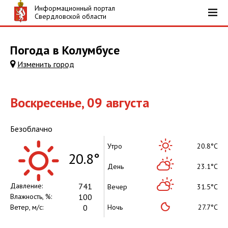
Информационный портал
Свердловской области
Погода в Колумбусе
Изменить город
Воскресенье, 09 августа
Безоблачно
Утро
20.8°C
20.8°
День
23.1°C
Давление
:
741
Вечер
31.5°C
Влажность, %:
100
Ветер, м/с:
0
Ночь
27.7°C