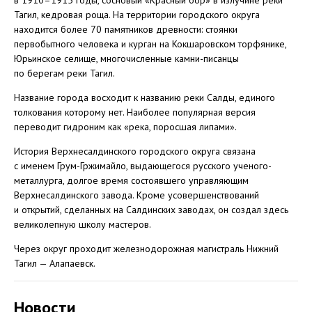
в 1910–1915 годы, сосновый «Красный бор» в излучине реки
Тагил, кедровая роща. На территории городского округа
находится более 70 памятников древности: стоянки
первобытного человека и курган на Кокшаровском торфянике,
Юрьинское селище, многочисленные камни-писанцы
по берегам реки Тагил.
Название города восходит к названию реки Салды, единого
толкования которому нет. Наиболее популярная версия
переводит гидроним как «река, поросшая липами».
История Верхнесалдинского городского округа связана
с именем Грум-Гржимайло, выдающегося русского ученого-
металлурга, долгое время состоявшего управляющим
Верхнесалдинского завода. Кроме усовершенствований
и открытий, сделанных на Салдинских заводах, он создал здесь
великолепную школу мастеров.
Через округ проходит железнодорожная магистраль Нижний
Тагил — Алапаевск.
Новости