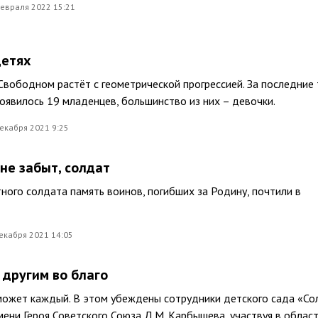
евраля 2022 15:21
детях
вободном растёт с геометрической прогрессией. За последние 
появилось 19 младенцев, большинство из них – девочки.
екабря 2021 9:25
 не забыт, солдат
ного солдата память воинов, погибших за Родину, почтили в
екабря 2021 14:05
 другим во благо
может каждый. В этом убеждены сотрудники детского сада «С
ени Героя Советского Союза Д.М. Карбышева, участвуя в облас