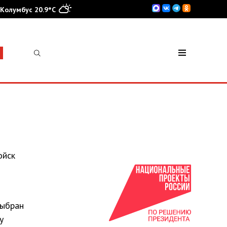
Колумбус 20.9°C
ойск
выбран
у