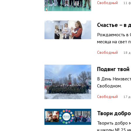
Свободный
11 ф
Счастье – в 
Рождаемость в С
месяца на свет 
Свободный
18 д
Подвиг твой
В День Неизвест
Свободном.
Свободный
17 д
Твори добро
Творить добро 
и школы № 25 им