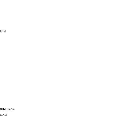
три
олнышко»
тной