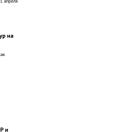
1 апреля
ур на
как
Р и