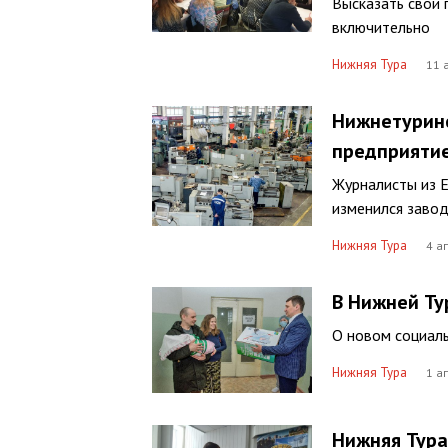
Высказать свои 
включительно
Нижняя Тура
11 
Нижнетуринс
предприяти
Журналисты из Е
изменился завод
Нижняя Тура
4 а
В Нижней Ту
О новом социаль
Нижняя Тура
1 ап
Нижняя Тура