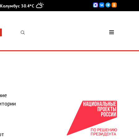
Колумбус 30.4°C
ние
ритории
ют