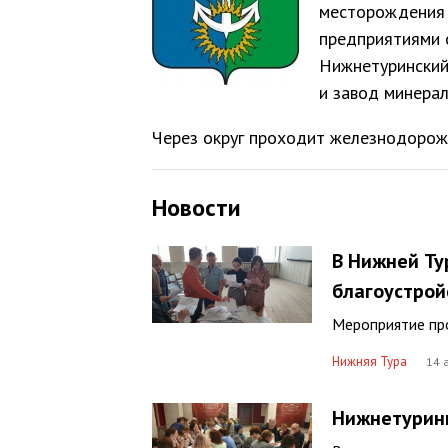
месторождения 
предприятиями 
Нижнетуринский
и завод минерал
Через округ проходит железнодорожн
Новости
В Нижней Ту
благоустрой
Мероприятие про
Нижняя Тура
14 
Нижнетуринц