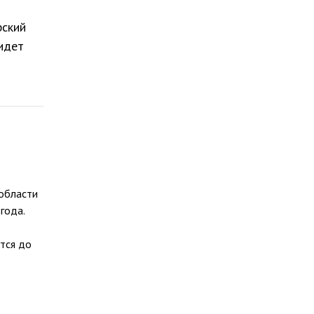
рский
идет
 области
года.
тся до