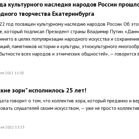
да культурного наследия народов России прошло
дного творчества Екатеринбурга
22 год посвящен культурному наследию народов России. Об эт
зе, который подписал Президент страны Владимир Путин. «Данн
инято в целях популяризации народного искусства и сохранения
иций, памятников истории и культуры, этнокультурного многообр
бытности всех народов и этнических общностей», — говорится 
ля 2022 11:02
кие зори" исполнилось 25 лет!
дата говорит о том, что коллектив хора, который преданно и ве
вать слушателей своим искусством, — уже не просто коллектив
ля 2022 13:23