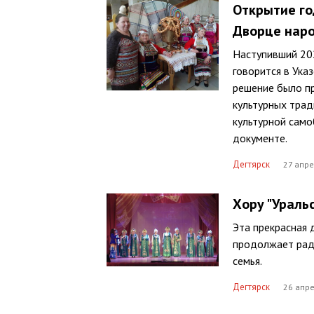
Открытие го
Дворце наро
Наступивший 20
говорится в Ука
решение было пр
культурных трад
культурной само
документе.
Дегтярск
27 апре
Хору "Уральс
Эта прекрасная 
продолжает радо
семья.
Дегтярск
26 апре