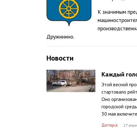
К значимым пре
машиностроител
производственн
Дружинино.
Новости
Каждый голо
Этой весной про
стартовало рейт
Оно организова
городской среды
30 мая включите
Дегтярск
27 апре