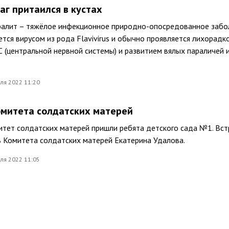
аг притаился в кустах
алит – тяжёлое инфекционное природно-опосредованное забо
тся вирусом из рода Flavivirus и обычно проявляется лихорадко
(центральной нервной системы) и развитием вялых параличей 
ля 2022 11:20
Комитета солдатских матерей
итет солдатских матерей пришли ребята детского сада №1. Вс
 Комитета солдатских матерей Екатерина Удалова.
ля 2022 11:05