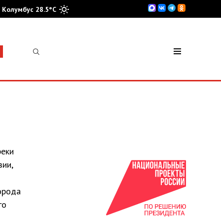
Колумбус 28.5°C
реки
зии,
орода
го