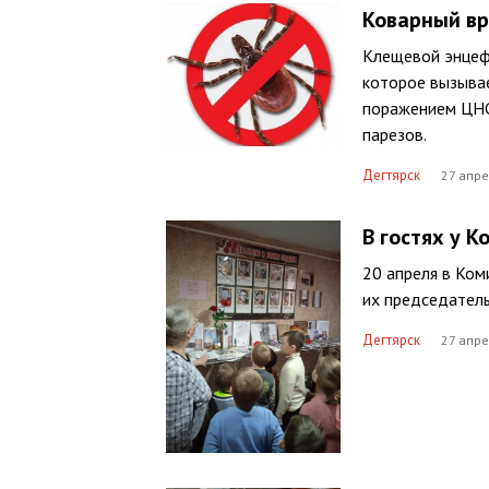
Коварный вр
Клещевой энцеф
которое вызывае
поражением ЦНС 
парезов.
Дегтярск
27 апре
В гостях у 
20 апреля в Ком
их председатель
Дегтярск
27 апре