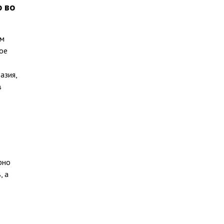
 во
ом
ое
азия,
в
рно
, а