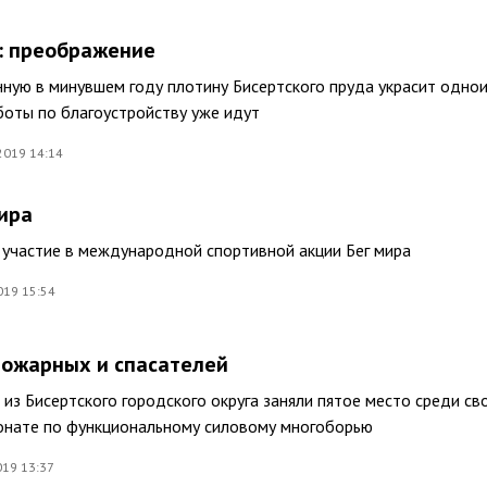
: преображение
ную в минувшем году плотину Бисертского пруда украсит одно
боты по благоустройству уже идут
2019 14:14
мира
 участие в международной спортивной акции Бег мира
019 15:54
ожарных и спасателей
из Бисертского городского округа заняли пятое место среди св
ионате по функциональному силовому многоборью
019 13:37