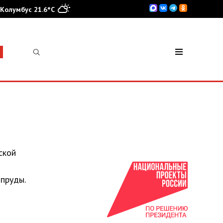
Колумбус 21.6°C
ской
пруды.