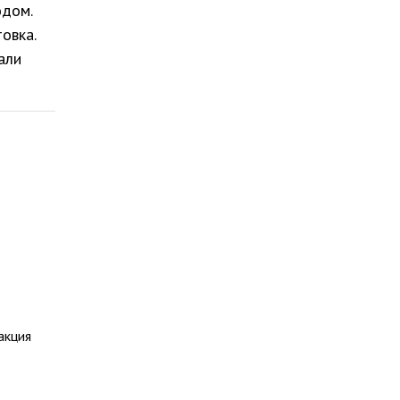
одом.
овка.
али
акция