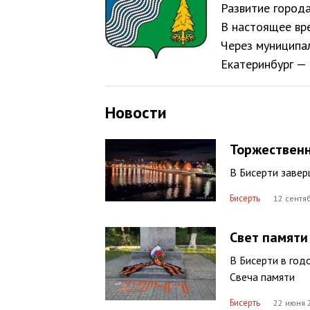
Развитие город
В настоящее вре
Через муниципа
Екатеринбург — 
Новости
Торжествен
В Бисерти заве
Бисерть
12 сентяб
Свет памяти
В Бисерти в год
Свеча памяти
Бисерть
22 июня 