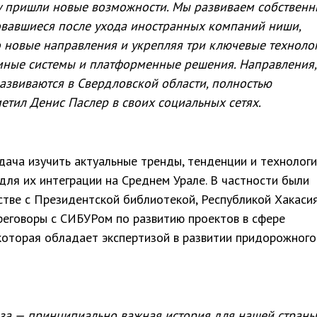
ну пришли новые возможности. Мы развиваем собствен
вавшиеся после ухода иностранных компаний ниши,
 новые направления и укрепляя три ключевые техноло
омные системы и платформенные решения. Направления,
азвиваются в Свердловской области, полностью
метил Денис Паслер в своих социальных сетях.
дача изучить актуальные тренды, тенденции и технологи
для их интеграции на Среднем Урале. В частности были
тве с Президентской библиотекой, Республикой Хакаси
реговоры с СИБУРом по развитию проектов в сфере
которая обладает экспертизой в развитии придорожного
аза — принципиально важная история для нашей страны