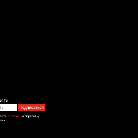
ости
Подписаться
даёте
согласие
на обработку
нных