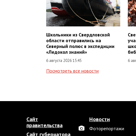
Школьники из Свердловской
Све
области отправились на
уча
Северный полюс в экспедиции
шко
«Ледокол знаний»
биб
6 августа 2026 15:45
6 ав
Посмотреть все новости
Сайт
Новости
правительства
Фоторепортажи
Сайт губернатора