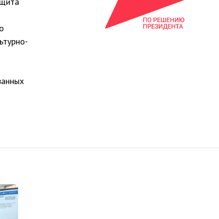
ащита
о
ьтурно-
ванных