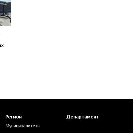
о
их
Регион
Департамент
Муниципалитеты