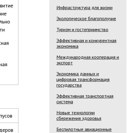
звитие
Инфраструктура для жизни
ние
Экологическое благополучие
льно
ти
Туризм и гостеприимство
Эффективная и конкурентная
сная
экономика
Международная кооперация и
экспорт
ная
Экономика данных и
цифровая трансформация
государства
Эффективная транспортная
система
Новые технологии
пусов
сбережения здоровья
Беспилотные авиационные
деров